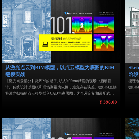
从激光点云到BIM模型，以点云模型为底图的BIM
Ske
翻模实战
阶段
【激光点云部分】微BIM的起手式!从0.02mm精度的现场中启动设
授课老
计。传统设计以图纸和现场测量为依据，难免存在误差。微BIM直接
微BI
将激光扫描的点云模型插入CAD为参照图，为全屋定制和装配式装
--------
修打好精准的数据基础。本课揭秘：如何从点云数据中抽取楼层平面
韩涌，
¥ 396.00
图测量误差太大，施工图怎么落地?本课教你从现场扫描的点云数据
之一。
中直接抽取平面图，帮助你实现零误差设计，即使不跑工地，也能确
多具
保设计的每个细节都能精准落地。
志》
【BIM翻模部分】选用与AutoCAD完全兼容的BIM软件，同时，建模
计、工
的方式也与SketchUp类似的直接3D建模法。对于一直使用2D CAD制
问导师
图的用户，通过本课程可以快速、且轻松的实现从2D制图到BIM建
委会