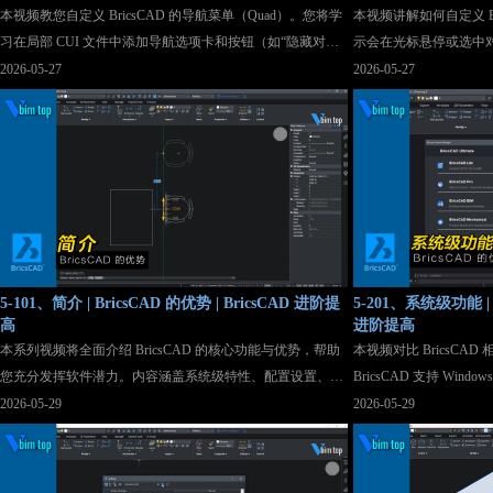
本视频教您自定义 BricsCAD 的导航菜单（Quad）。您将学
本视频讲解如何自定义 B
习在局部 CUI 文件中添加导航选项卡和按钮（如“隐藏对
示会在光标悬停或选中
象”），并通过设置实体过滤器，控制按钮仅在选中特定对
共有属性。自定义需在主 
2026-05-27
2026-05-27
象类型（如圆弧）时显示。视频演示了如何调整属性、添加
框的“属性”选项卡中，
对象类型过滤器，以及测试无选择与选中状态下的菜单效
侧勾选要显示的属性（如
果。最后强调将自定义内容保存在局部 CUI 文件中的最佳实
在对象上即可看到自定
践。
HYPERLINK 命令
5-101、简介 | BricsCAD 的优势 | BricsCAD 进阶提
5-201、系统级功能 | B
高
进阶提高
本系列视频将全面介绍 BricsCAD 的核心功能与优势，帮助
本视频对比 BricsCAD
您充分发挥软件潜力。内容涵盖系统级特性、配置设置、简
BricsCAD 支持 Wind
化重复任务的设计工具、动态辅助（如导航菜单和操控
功能一致，可无缝切换
2026-05-29
2026-05-29
器）、动态 UCS 与 3D 约束、高效数据管理（提取图块、结
件要求更低，运行更快
构面板）、高级绘图工具（自适应网格捕捉）以及优化命令
持30天离线漫游）和永久
（纠正二维/三维实体不准确处）。视频可按任意顺序观看，
久许可。BricsCAD Com