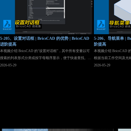
每集附带知识库与帮助文档链接，适合各阶段用户提升
高质量 3D 数据交换，
BricsCAD 使用效率
行 AutoLISP 程序，
5-205、设置对话框 | BricsCAD 的优势 | BricsCAD
5-206、导航菜单 | Br
进阶提高
阶提高
本视频介绍 BricsCAD 的“设置对话框”，其中所有变量以可
本视频介绍 BricsCA
搜索的列表形式分类或按字母顺序显示，便于快速查找。视
根据当前工作空间及光
频演示了如何按类别展开（如“标注”→“文字”）、使用关键
显示最相关的命令。视
2026-05-29
2026-05-29
词搜索及导航箭头定位变量。还讲解了高级搜索设置（仅变
开关），以及在空白区
量名/标题、区分大小写）以精简结果。与默认值不同的变量
象（如圆、直线）时调
会蓝色高亮，“显示差异”可快速对比，右键可恢复默认值。
悬停时一键添加填充图
对话框底部显示变量的完整名称、描述、类型及存储位置。
（如拉伸直线）、合并
切换至模型空间将二维
别结构与功能区相似，
不同 BricsCAD 版