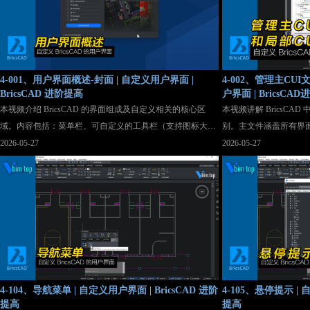
4-001、用户界面概述-封面 | 自定义用户界面 |
4-002、管理主CUI
BricsCAD 进阶提高
户界面 | BricsCA
本视频介绍 BricsCAD 的界面组成及自定义相关的核心区
本视频讲解 BricsCAD 
域。内容包括：菜单栏、可自定义的工具栏（支持图标大小
别。主文件涵盖所有界
调整、停靠与浮动）、功能区（含选项卡、面板、拆分按钮
文件独立且安全，建议将
2026-05-27
2026-05-27
等）、智能导航菜单（根据所选图元动态显示工具，需状态
中。视频演示了如何创建
栏开启）、悬停提示（显示实体属性）。视频还讲解了工作
通过“恢复默认值”重置
空间的作用，BricsCAD 共提供 8 个工作空间（v26 起新
部 CUI 文件，不可迁
增“现代”和“工具栏”空间），可通过启动器、状态栏、
WORKSPACE 命令或 CUI 自定义对话框进行切换与管理。
后续课程将深入介绍自定义细节
4-104、导航菜单 | 自定义用户界面 | BricsCAD 进阶
4-105、悬停提示 | 
提高
提高