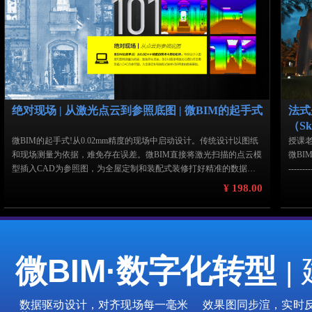
模的转变。本课把BricsCAD BIM建模工具的实操方法，融入一个完
青年设
整的公共建筑模型（教学楼）的教学中，为了适应AutoCAD用户的
实施
习惯，简化了BIM模型的细节深度，但强化了2D CAD制图方式向3D
力支
BIM建模方式的转变，同时，让学习者了解BIM分类是如何作用于3
D模型，使之变成符合国际通用标准（IFC）的建筑信息模型的。
绝对现场 | 从激光点云到参照底图 | 微BIM的起手式
法式
（Sk
微BIM的起手式!从0.02mm精度的现场中启动设计。传统设计以图纸
授课老
和现场测量为依据，难免存在误差。微BIM直接将激光扫描的点云模
微BI
型插入CAD为参照图，为全屋定制和装配式装修打好精准的数据基
--------
础。本课揭秘:如何从点云数据中抽取楼层平面图测量误差太大，施
韩涌，
¥ 198.00
工图怎么落地?本课教你从现场扫描的点云数据中直接抽取平面图，
之一。
帮助你实现零误差设计，即使不跑工地，也能确保设计的每个细节都
多具
能精准落地。不是关于如何扫描而是在室内设计中如何应用扫描的点
志》
云数据，提高全屋定制和装配式装修的设计精度，降低因误差导致的
计、工
材料虚耗和时间成本。
问导师
微BIM·数字化转型
|
委会
青年设
实施
数据驱动设计，对齐现场每一毫米
效果图同步渲，实
力支