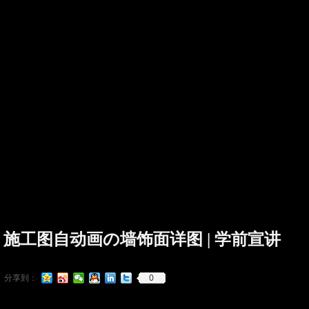
施工图自动画の墙饰面详图 | 学前宣讲
0
分享到：