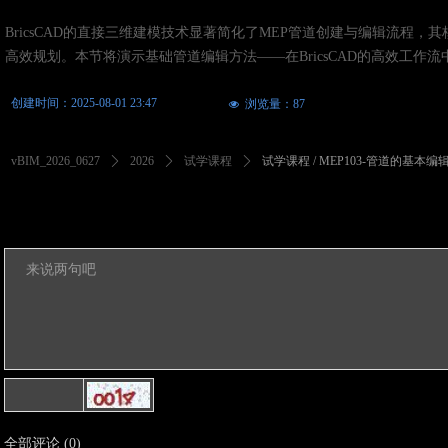
BricsCAD的直接三维建模技术显著简化了MEP管道创建与编辑流
高效规划。本节将演示基础管道编辑方法——在BricsCAD的高效工作
创建时间：
2025-08-01
23:47
浏览量：
87
넶
vBIM_2026_0627
ꄲ
2026
ꄲ
试学课程
ꄲ
试学课程 / MEP103-管道的基本编
全部评论
(
0
)