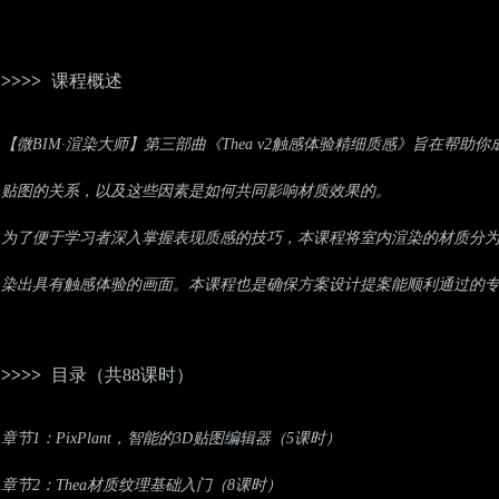
>
>
>
>
课程概述
【微BIM·渲染大师】第三部曲《Thea v2触感体验精细质感》旨在
贴图的关系，以及这些因素是如何共同影响材质效果的。
为了便于学习者深入掌握表现质感的技巧，本课程将室内渲染的材质分为
染出具有触感体验的画面。本课程也是确保方案设计提案能顺利通过的
>
>
>
>
目录（共88课时）
章节1：PixPlant，智能的3D贴图编辑器（5课时）
章节2：Thea材质纹理基础入门（8课时）