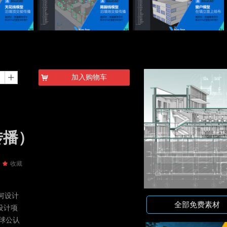
加入购物车
ꄸ
낙
传播）
끄
收藏
何设计
全部免费素材
设计项
球公认