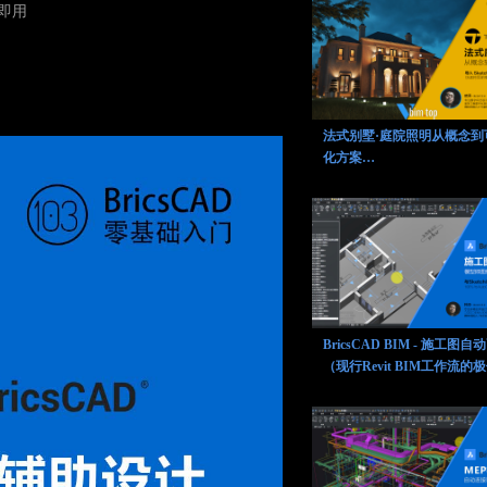
箱即用
法式别墅·庭院照明从概念到
化方案
（SketchUp&Twinmotion）
BricsCAD BIM - 施工图自
（现行Revit BIM工作流的
代方案）