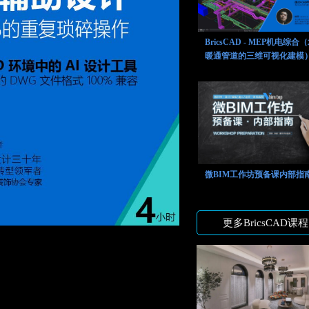
BricsCAD - MEP机电综合
暖通管道的三维可视化建模
微BIM工作坊预备课内部指
更多BricsCAD课程