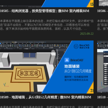
10505 - 结构浏览器，按类型管理模型 | 微BIM·室内精装BIM
1050
本课将在平面图上标注基本的信息，并把它输出成PDF文件。设计师对“信
本课将
息”应该不会陌生，不要以为只有3D模型才有信息，2D图形也可以有信
息”应该
息。接下来演示如何给平面图添加房间名、面积，以及尺寸信息。
息。接
2025-09-22
👇BricsCAD 30天试用版下载链接
👇Bri
https://pan.baidu.com/s/1ANUI_m_uxaAWDqu9EZ1Qfw?pwd=vbim
https:/
👇课件下载链接
👇课件
https://pan.baidu.com/s/12SqG_WYxH_GWztMCIkzn0w?pwd=vbim
https:/
10509 - 地面铺装，从G1到G2几何精度 | 微BIM·室内精装BIM
1051
本课将在平面图上标注基本的信息，并把它输出成PDF文件。设计师对“信
本课将