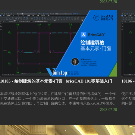
法，同时熟悉BricsCAD的界面布局。虽然启动界面上显示了5个看似独立
和操纵
2023-07-20
的软件按钮，但它们依然是一个软件，只是根据许可级别分成了5个不同
工作空间。选择进入某个工作空间不会限制可用的功能，仅仅配置功能
👇Bri
区、面板，并显示相关的工具集。进入任何一个工作空间后，都可以随时
https:/
切换不同的工作空间。
👇课件
👇BricsCAD 30天试用版下载链接
https:/
https://pan.baidu.com/s/1ANUI_m_uxaAWDqu9EZ1Qfw?pwd=vbim
👇课件下载链接
https://pan.baidu.com/s/12axXeYJGi3I0eCNQvFAOeQ?pwd=vbim
10105 - 绘制建筑的基本元素-门窗 | bricsCAD 101零基础入门
1010
本课继续绘制墙体上的门和窗，在建筑中门窗都是依附与墙体的，一个作
使用图
为交通进出口，一个作为采光通风的洞口，在平面制图表达上，一般都是
这个功
先在墙体上定位洞口，再绘制门窗的实体。本课将演示BricsCAD将两步并
的问题，
作一步的特色功能。
2023-07-20
👇Bri
👇BricsCAD 30天试用版下载链接
https:/
https://pan.baidu.com/s/1ANUI_m_uxaAWDqu9EZ1Qfw?pwd=vbim
👇课件
👇课件下载链接
https:/