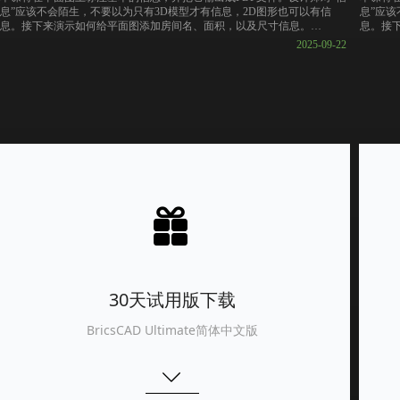
息”应该不会陌生，不要以为只有3D模型才有信息，2D图形也可以有信
息”应该
息。接下来演示如何给平面图添加房间名、面积，以及尺寸信息。
息。接
2025-09-22
👇BricsCAD 30天试用版下载链接
👇Bri
https://pan.baidu.com/s/1ANUI_m_uxaAWDqu9EZ1Qfw?pwd=vbim
https:/
👇课件下载链接
👇课件
https://pan.baidu.com/s/12SqG_WYxH_GWztMCIkzn0w?pwd=vbim
https:/
끣
30天试用版下载
BricsCAD Ultimate简体中文版
ꄳ