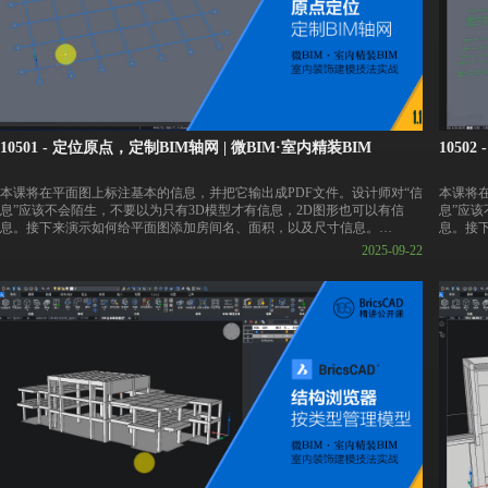
10501 - 定位原点，定制BIM轴网 | 微BIM·室内精装BIM
1050
本课将在平面图上标注基本的信息，并把它输出成PDF文件。设计师对“信
本课将
息”应该不会陌生，不要以为只有3D模型才有信息，2D图形也可以有信
息”应该
息。接下来演示如何给平面图添加房间名、面积，以及尺寸信息。
息。接
2025-09-22
👇BricsCAD 30天试用版下载链接
👇Bri
https://pan.baidu.com/s/1ANUI_m_uxaAWDqu9EZ1Qfw?pwd=vbim
https:/
👇课件下载链接
👇课件
https://pan.baidu.com/s/12SqG_WYxH_GWztMCIkzn0w?pwd=vbim
https:/