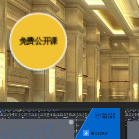
https://pan.baidu.com/s/12axXeYJGi3I0eCNQvFAOeQ?pwd=vbim
免费公开课