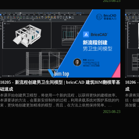
2023-08-23
画墙、BIM墙法的画法、快速墙的画法。多种墙体编辑方法，L型连接、T
外5间
型连接、BIM扩展、BIM修剪、BIM复制、连接到最近、拖动墙体。
面设置
等。
👇BricsCAD 30天试用版下载链接
https://pan.baidu.com/s/1ANUI_m_uxaAWDqu9EZ1Qfw?pwd=vbim
👇Bri
https:/
👇相关教辅&课件链接
https://vbim.top/productinfo/2244956.html
👇相关
https://v
10205 - 新流程创建男卫生间模型 | bricsCAD 建筑BIM翻模零基
1020
础速成
成
本课开始创建男卫模型，将使用一个新的流程，以获得更快的建模效率。
本课将
本课要讲的方法，会重新安排制作的过程，利用承载系统对围护系统的约
括：创
束，更快地创建更加精准的模型，而且，在方法上依然保持简单。
添加窗
系，为
2023-08-23
👇BricsCAD 30天试用版下载链接
https://pan.baidu.com/s/1ANUI_m_uxaAWDqu9EZ1Qfw?pwd=vbim
👇Bri
https:/
👇相关教辅&课件链接
https://vbim.top/productinfo/2244956.html
👇相关