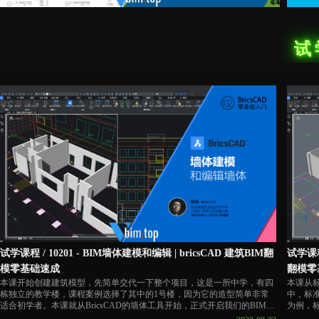
试
试学课程 / 10201 - BIM墙体建模和编辑 | bricsCAD 建筑BIM翻
试学课程
模零基础速成
翻模零
本课开始创建建筑模型，先简单交代一下整个项目，这是一所中学，有四
本课从
栋独立的教学楼，课程案例选择了其中的1号楼，因为它的造型简单非常
中，标
适合初学者。本课就从BricsCAD的墙体工具开始，正式开启我们的BIM翻
为例，
模的教学。内容包括：四种常见画墙的方法，经典SU法画墙、边界拉伸法
楼；标